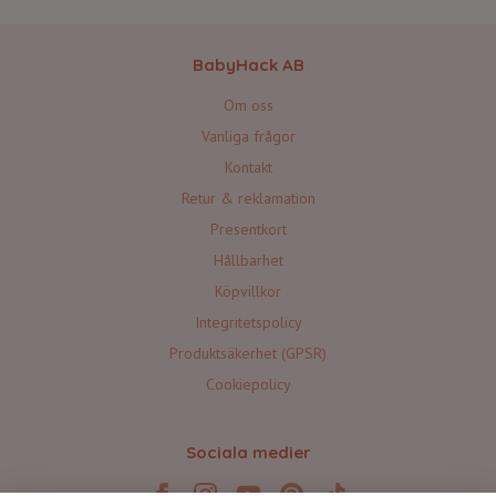
BabyHack AB
Om oss
Vanliga frågor
Kontakt
Retur & reklamation
Presentkort
Hållbarhet
Köpvillkor
Integritetspolicy
Produktsäkerhet (GPSR)
Cookiepolicy
Sociala medier