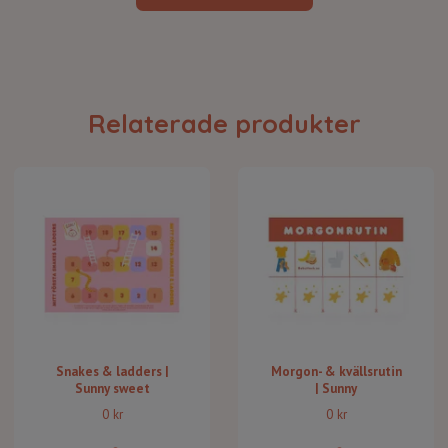
Relaterade produkter
Snakes & ladders |
Morgon- & kvällsrutin
Sunny sweet
| Sunny
0 kr
0 kr