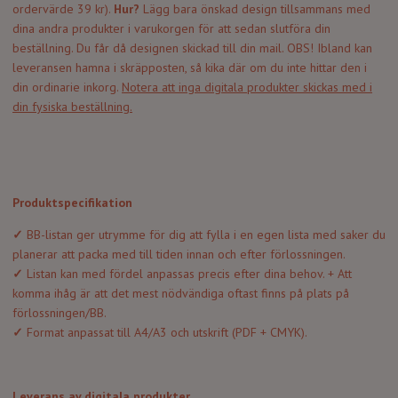
ordervärde 39 kr).
Hur?
Lägg bara önskad design tillsammans med
dina andra produkter i varukorgen för att sedan slutföra din
beställning. Du får då designen skickad till din mail. OBS! Ibland kan
leveransen hamna i skräpposten, så kika där om du inte hittar den i
din ordinarie inkorg.
Notera att inga digitala produkter skickas med i
din fysiska beställning.
Produktspecifikation
✓
BB-listan ger utrymme för dig att fylla i en egen lista med saker du
planerar att packa med till tiden innan och efter förlossningen.
✓
Listan kan med fördel anpassas precis efter dina behov. + Att
komma ihåg är att det mest nödvändiga oftast finns på plats på
förlossningen/BB.
✓
Format anpassat till A4/A3 och utskrift (PDF + CMYK).
Leverans av digitala produkter