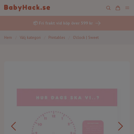
📦 Fri frakt vid köp över 599 kr
Hem
/
Välj kategori
/
Printables
/
O'clock | Sweet