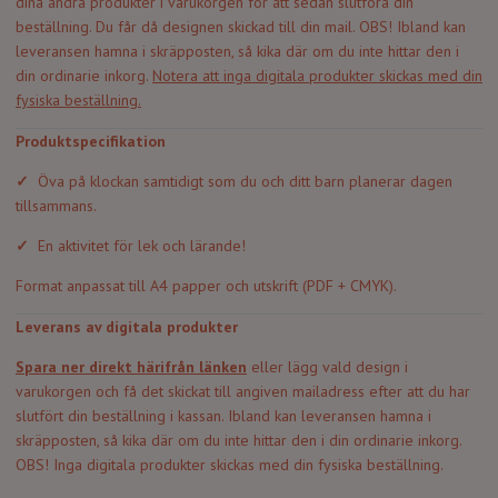
dina andra produkter i varukorgen för att sedan slutföra din
beställning. Du får då designen skickad till din mail. OBS! Ibland kan
leveransen hamna i skräpposten, så kika där om du inte hittar den i
din ordinarie inkorg.
Notera att inga digitala produkter skickas med din
fysiska beställning.
Produktspecifikation
✓
Öva på klockan samtidigt som du och ditt barn planerar dagen
tillsammans.
✓
En aktivitet för lek och lärande!
Format anpassat till A4 papper och utskrift (PDF + CMYK).
Leverans av digitala produkter
S
para ner direkt härifrå
n länken
eller lägg vald design i
varukorgen och få det skickat till angiven mailadress efter att du har
slutfört din beställning i kassan. Ibland kan leveransen hamna i
skräpposten, så kika där om du inte hittar den i din ordinarie inkorg.
OBS! Inga digitala produkter skickas med din fysiska beställning.