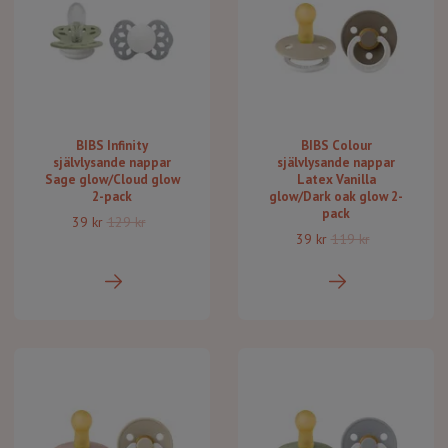
BIBS Infinity
BIBS Colour
självlysande nappar
självlysande nappar
Sage glow/Cloud glow
Latex Vanilla
2-pack
glow/Dark oak glow 2-
pack
39 kr
129 kr
39 kr
119 kr