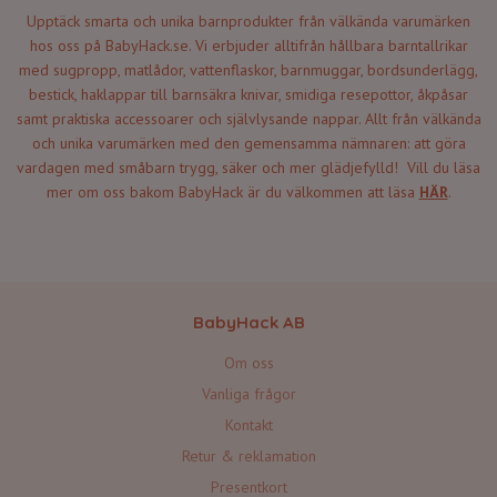
Upptäck smarta och unika barnprodukter från välkända varumärken
hos oss på BabyHack.se. Vi erbjuder alltifrån hållbara barntallrikar
med sugpropp, matlådor, vattenflaskor, barnmuggar, bordsunderlägg,
bestick, haklappar till barnsäkra knivar, smidiga resepottor, åkpåsar
samt praktiska accessoarer och självlysande nappar. Allt från välkända
och unika varumärken med den gemensamma nämnaren: att göra
vardagen med småbarn trygg, säker och mer glädjefylld! Vill du läsa
mer om oss bakom BabyHack är du välkommen att läsa
HÄR
.
BabyHack AB
Om oss
Vanliga frågor
Kontakt
Retur & reklamation
Presentkort