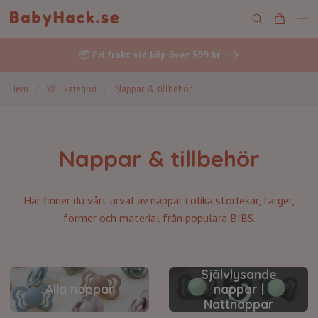
📦 Fri frakt vid köp över 599 kr
Hem
/
Välj kategori
/
Nappar & tillbehör
Nappar & tillbehör
Här finner du vårt urval av
nappar
i olika storlekar, färger,
former och material från populära BIBS.
Självlysande
Alla nappar
nappar |
Nattnappar