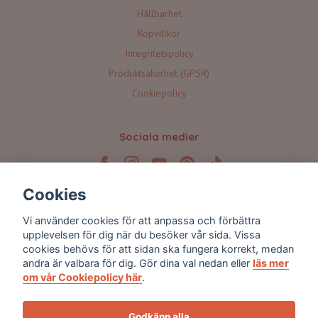
Hållbarhet
Köpvillkor
Integritetspolicy
Produktsäkerhet (GPSR)
Cookiepolicy
Sociala medier
Cookies
Prenumerera på våra nyhetsbrev 💌
Vi använder cookies för att anpassa och förbättra
upplevelsen för dig när du besöker vår sida. Vissa
cookies behövs för att sidan ska fungera korrekt, medan
Prenumerera
andra är valbara för dig. Gör dina val nedan eller
läs mer
om vår Cookiepolicy här
.
Godkänn alla