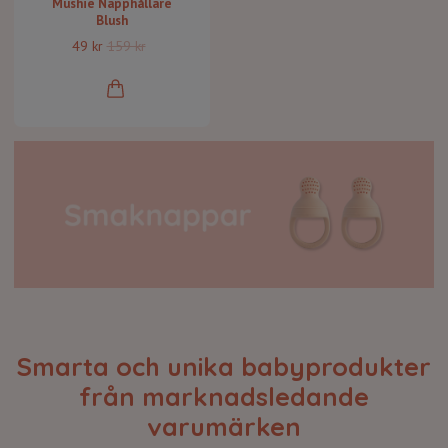
Mushie Napphållare
Blush
49 kr
159 kr
Smarta och unika babyprodukter
från marknadsledande
varumärken