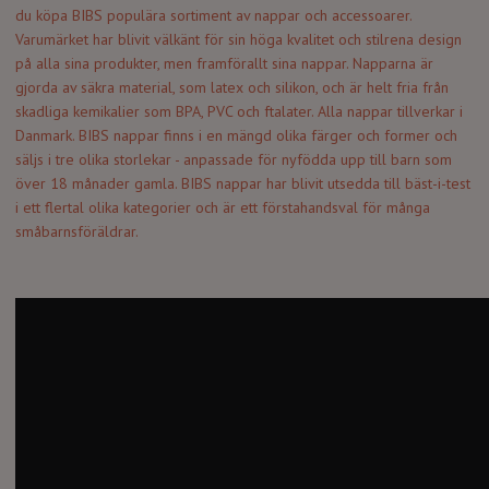
du köpa BIBS populära sortiment av nappar och accessoarer.
Varumärket har blivit välkänt för sin höga kvalitet och stilrena design
på alla sina produkter, men framförallt sina nappar. Napparna är
gjorda av säkra material, som latex och silikon, och är helt fria från
skadliga kemikalier som BPA, PVC och ftalater. Alla nappar tillverkar i
Danmark. BIBS nappar finns i en mängd olika färger och former och
säljs i tre olika storlekar - anpassade för nyfödda upp till barn som
över 18 månader gamla. BIBS nappar har blivit utsedda till bäst-i-test
i ett flertal olika kategorier och är ett förstahandsval för många
småbarnsföräldrar.