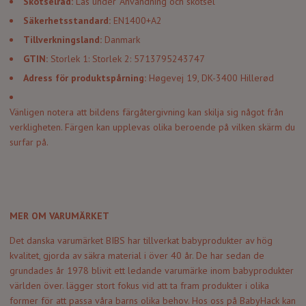
Skötselråd:
Läs under "Användning och skötsel"
Säkerhetsstandard:
EN1400+A2
Tillverkningsland:
Danmark
GTIN:
Storlek 1: Storlek 2: 5713795243747
Adress för produktspårning:
Høgevej 19, DK-3400 Hillerød
Vänligen notera att bildens färgåtergivning kan skilja sig något från
verkligheten. Färgen kan upplevas olika beroende på vilken skärm du
surfar på.
MER OM VARUMÄRKET
Det danska varumärket BIBS har tillverkat babyprodukter av hög
kvalitet, gjorda av säkra material i över 40 år. De har sedan de
grundades år 1978 blivit ett ledande varumärke inom babyprodukter
världen över. lägger stort fokus vid att ta fram produkter i olika
former för att passa våra barns olika behov. Hos oss på BabyHack kan