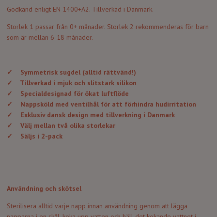
Godkänd enligt EN 1400+A2. Tillverkad i Danmark.
Storlek 1 passar från 0+ månader. Storlek 2 rekommenderas för barn
som är mellan 6-18 månader.
✓
Symmetrisk sugdel (alltid rättvänd!)
✓
Tillverkad i mjuk och slitstark silikon
✓
Specialdesignad för ökat luftflöde
✓
Nappsköld med ventilhål för att förhindra hudirritation
✓
Exklusiv dansk design med tillverkning i Danmark
✓
Välj mellan två olika storlekar
✓
Säljs i 2-pack
Användning och skötsel
Sterilisera alltid varje napp innan användning genom att lägga
napparna i en skål, koka upp vatten och häll det kokande vattnet i