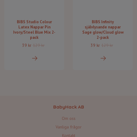
BIBS Studio Colour
BIBS Infinity
Latex Nappar Pin
självlysande nappar
Ivory/Steel Blue Mix 2-
Sage glow/Cloud glow
pack
2-pack
39 kr
129 kr
39 kr
129 kr
BabyHack AB
Om oss
Vanliga frågor
Kontakt