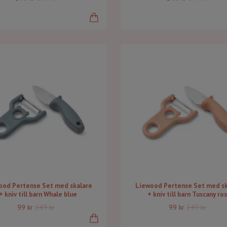
ood Pertense Set med skalare
Liewood Pertense Set med sk
+ kniv till barn Whale blue
+ kniv till barn Tuscany ro
99 kr
249 kr
99 kr
249 kr