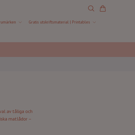
rumärken
Gratis utskriftsmaterial | Printables
val av tåliga och
ktiska matlådor –