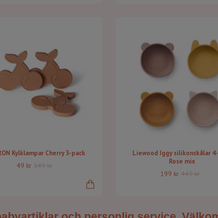
ON Kylklampar Cherry 3-pack
Liewood Iggy silikonskålar 4
Rose mix
49 kr
149 kr
199 kr
449 kr
babyartiklar och personlig service. Välk