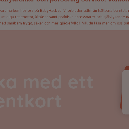
arumärken hos oss på BabyHack.se. Vi erbjuder alltifrån hållbara barntallr
r, smidiga resepottor, åkpåsar samt praktiska accessoarer och självlysande
d småbarn trygg, säker och mer glädjefylld! Vill du läsa mer om oss b