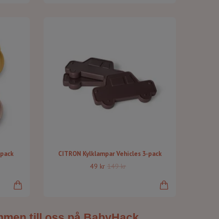
-pack
CITRON Kylklampar Vehicles 3-pack
49 kr
149 kr
ommen till oss på BabyHack