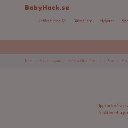
Utförsäljning 💥
Bästsäljare
Nyheter
Sho
Hem
/
Välj kategori
/
Handla efter ålder
/
4-5 år
/
Matt
Upptäck våra pra
funktionella pro