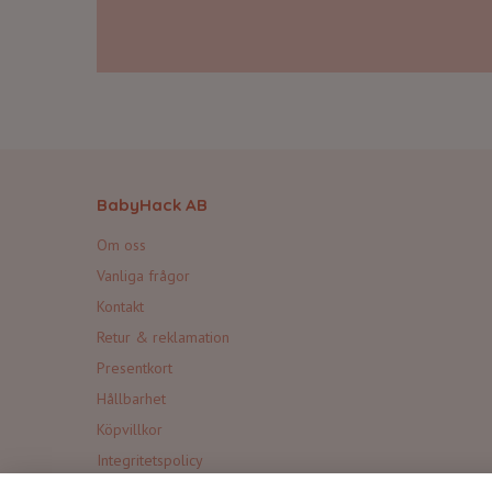
BabyHack AB
Om oss
Vanliga frågor
Kontakt
Retur & reklamation
Presentkort
Hållbarhet
Köpvillkor
Integritetspolicy
Produktsäkerhet (GPSR)