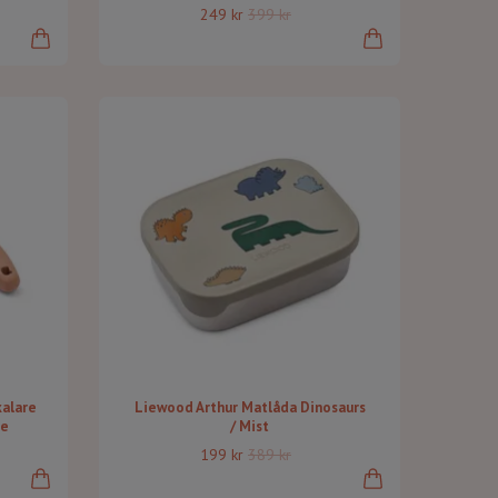
249 kr
399 kr
alare
Liewood Arthur Matlåda Dinosaurs
se
/ Mist
199 kr
389 kr