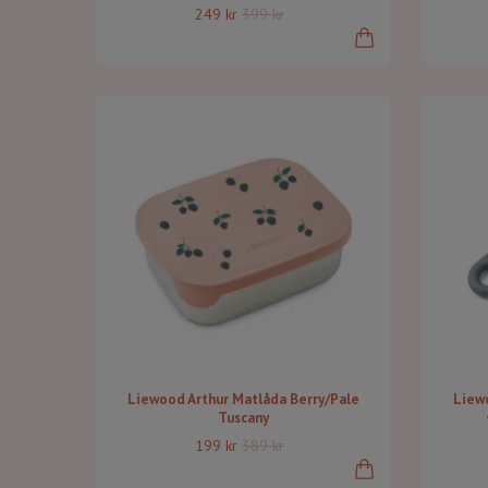
249 kr
399 kr
Liewood Arthur Matlåda Berry/Pale
Liew
Tuscany
199 kr
389 kr