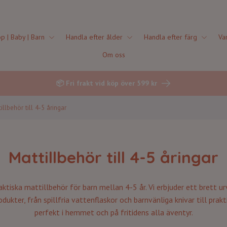
p | Baby | Barn
Handla efter ålder
Handla efter färg
Va
Om oss
📦 Fri frakt vid köp över 599 kr
illbehör till 4-5 åringar
Mattillbehör till 4-5 åringar
ktiska mattillbehör för barn mellan 4-5 år. Vi erbjuder ett brett ur
dukter, från spillfria vattenflaskor och barnvänliga knivar till pra
perfekt i hemmet och på fritidens alla äventyr.