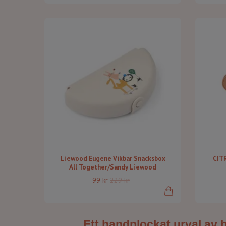
Liewood Eugene Vikbar Snacksbox
CITR
All Together/Sandy Liewood
99 kr
229 kr
Ett handplockat urval av 