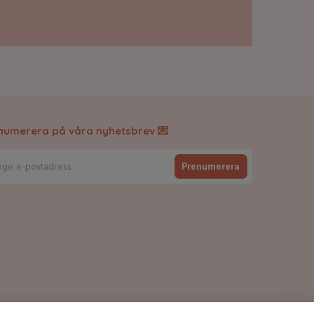
numerera på våra nyhetsbrev 💌
Prenumerera