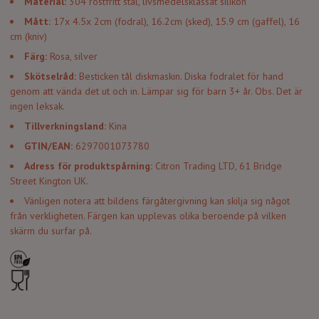
Material:
304 rostfritt stål, livsmedelsklassat silikon
Mått:
17x 4.5x 2cm (fodral), 16.2cm (sked), 15.9 cm (gaffel), 16
cm (kniv)
Färg:
Rosa, silver
Skötselråd:
Besticken tål diskmaskin. Diska fodralet för hand
genom att vända det ut och in. Lämpar sig för barn 3+ år. Obs. Det är
ingen leksak.
Tillverkningsland:
Kina
GTIN/EAN:
6297001073780
Adress för produktspårning:
Citron Trading LTD, 61 Bridge
Street Kington UK.
Vänligen notera att bildens färgåtergivning kan skilja sig något
från verkligheten. Färgen kan upplevas olika beroende på vilken
skärm du surfar på.