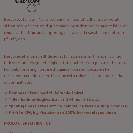
Bestickset för barn. Varje set kommer med ett tillhörande fodral i
silikon som gör det smidigt att samla besticken och samtidigt hålla de
rena och fria från smuts. Ypperliga att använda såväl i hemmet som
på utflykten.
Besticksetet är speciellt designat för att passa små händer och gör
tack vare sin design det möjlig att stapla besticken på varandra för en
kompakt förvaring i det medföljande fodralet. Besticken har
dessutom rundade kanter för att minska risken att barnet tar skada
under måltiden.
✓ Barnbestickset med tillhörande fodral
✓ Tillverkade av högkvalitativt 304 rostfritt stål
✓ Ypperligt bestickset att ha hemma, på resan eller picknicken
✓ Fri från BPA, bly, ftalater och 100% livsmedelsgodkända
PRODUKTSPECIFIKATION