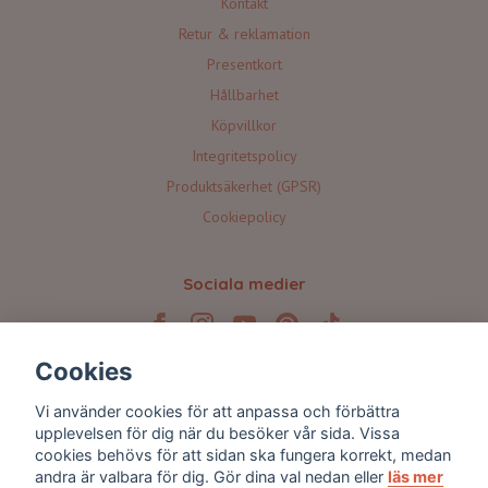
Kontakt
Retur & reklamation
Presentkort
Hållbarhet
Köpvillkor
Integritetspolicy
Produktsäkerhet (GPSR)
Cookiepolicy
Sociala medier
Cookies
Prenumerera på våra nyhetsbrev 💌
Vi använder cookies för att anpassa och förbättra
upplevelsen för dig när du besöker vår sida. Vissa
cookies behövs för att sidan ska fungera korrekt, medan
Prenumerera
andra är valbara för dig. Gör dina val nedan eller
läs mer