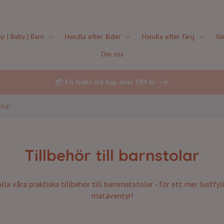
p | Baby | Barn
Handla efter ålder
Handla efter färg
Va
Om oss
📦 Fri frakt vid köp över 599 kr
olar
Tillbehör till barnstolar
alla våra praktiska tillbehör till barnmatstolar - för ett mer lustfyl
matäventyr!