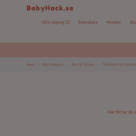
Utförsäljning 💥
Bästsäljare
Nyheter
Sho
Hem
/
Välj kategori
/
Äta & Dricka
/
Tillbehör till barnst
Här hittar du 