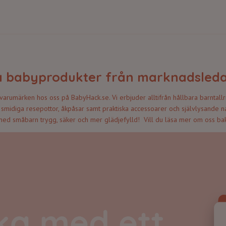
a babyprodukter från marknadsle
arumärken hos oss på BabyHack.se. Vi erbjuder alltifrån hållbara barntallr
r, smidiga resepottor, åkpåsar samt praktiska accessoarer och självlysande
d småbarn trygg, säker och mer glädjefylld! Vill du läsa mer om oss b