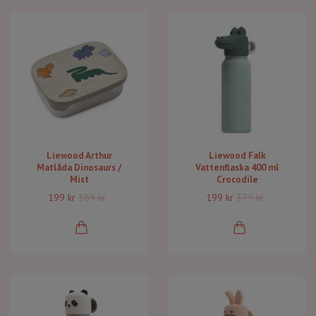
Liewood Arthur
Liewood Falk
Matlåda Dinosaurs /
Vattenflaska 400 ml
Mist
Crocodile
199 kr
389 kr
199 kr
379 kr