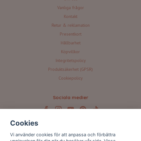
Vanliga frågor
Kontakt
Retur & reklamation
Presentkort
Hållbarhet
Köpvillkor
Integritetspolicy
Produktsäkerhet (GPSR)
Cookiepolicy
Sociala medier
Cookies
Prenumerera på våra nyhetsbrev 💌
Vi använder cookies för att anpassa och förbättra
upplevelsen för dig när du besöker vår sida. Vissa