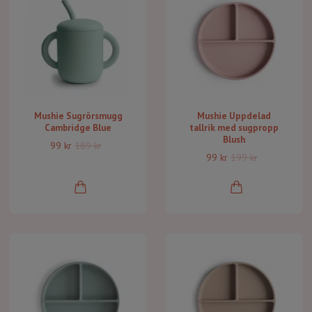
Mushie Sugrörsmugg
Mushie Uppdelad
Cambridge Blue
tallrik med sugpropp
Blush
99 kr
189 kr
99 kr
199 kr