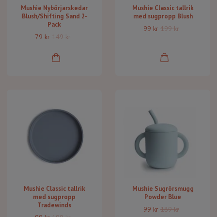
Mushie Nybörjarskedar
Mushie Classic tallrik
Blush/Shifting Sand 2-
med sugpropp Blush
Pack
99 kr
199 kr
79 kr
149 kr
Mushie Classic tallrik
Mushie Sugrörsmugg
med sugpropp
Powder Blue
Tradewinds
99 kr
189 kr