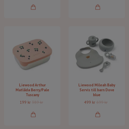
Liewood Arthur
Liewood Mileah Baby
Matlåda Berry/Pale
Servis till barn Dove
Tuscany
blue
199 kr
389 kr
499 kr
699 kr