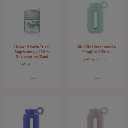
Liewood Pavia Tritan
BINK Kids Vattenflaska
Sugrörsmugg 280 ml
Seaglass 300 ml
Sea creature/Sand
249 kr
399 kr
149 kr
210 kr