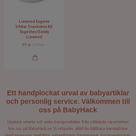
Liewood Eugene
Vikbar Snacksbox All
Together/Sandy
Liewood
99 kr
229 kr
Ett handplockat urval av babyartiklar
och personlig service. Välkommen till
oss på BabyHack
Upptäck smarta och unika barnprodukter från välkända varumärken
hos oss på BabyHack.se. Vi erbjuder alltifrån hållbara barntallrikar
med sugpropp, matlådor, vattenflaskor, barnmuggar, bordsunderlägg,