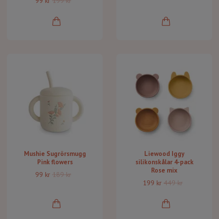
99 kr
199 kr
Mushie Sugrörsmugg
Liewood Iggy
Pink flowers
silikonskålar 4-pack
Rose mix
99 kr
189 kr
199 kr
449 kr