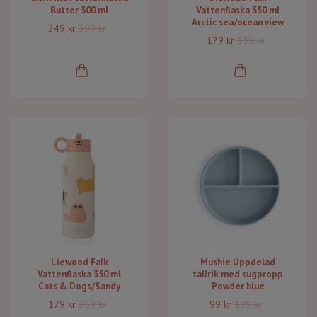
Butter 300 ml
Vattenflaska 350 ml
Arctic sea/ocean view
249 kr
399 kr
179 kr
359 kr
Liewood Falk
Mushie Uppdelad
Vattenflaska 350 ml
tallrik med sugpropp
Cats & Dogs/Sandy
Powder blue
179 kr
359 kr
99 kr
199 kr