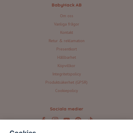
BabyHack AB
Om oss
Vanliga frågor
Kontakt
Retur & reklamation
Presentkort
Hållbarhet
Köpvillkor
Integritetspolicy
Produktsäkerhet (GPSR)
Cookiepolicy
Sociala medier
Cookies