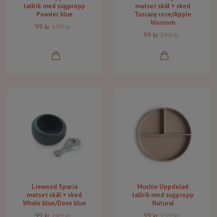
tallrik med sugpropp
matset skål + sked
Powder blue
Tuscany rose/Apple
blossom
99 kr
199 kr
99 kr
249 kr
Liewood Sparia
Mushie Uppdelad
matset skål + sked
tallrik med sugpropp
Whale blue/Dove blue
Natural
99 kr
249 kr
99 kr
199 kr