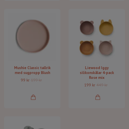
Mushie Classic tallrik
Liewood Iggy
med sugpropp Blush
silikonskålar 4-pack
Rose mix
99 kr
199 kr
199 kr
449 kr