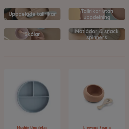
Tallrikar utan
Uppdelade tallrikar
uppdelning
Matlådor & snack
Skålar
spinners
Mushie Uppdelad
Liewood Sparia