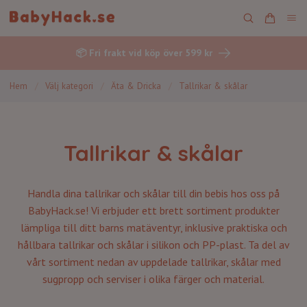
📦 Fri frakt vid köp över 599 kr
Hem
/
Välj kategori
/
Äta & Dricka
/
Tallrikar & skålar
Tallrikar & skålar
Handla dina tallrikar och skålar till din bebis hos oss på
BabyHack.se! Vi erbjuder ett brett sortiment produkter
lämpliga till ditt barns matäventyr, inklusive praktiska och
hållbara tallrikar och skålar i silikon och PP-plast. Ta del av
vårt sortiment nedan av uppdelade tallrikar, skålar med
sugpropp och serviser i olika färger och material.