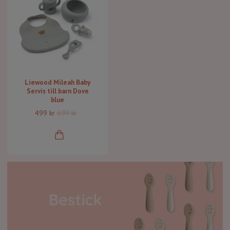
Liewood Mileah Baby
Servis till barn Dove
blue
499 kr
699 kr