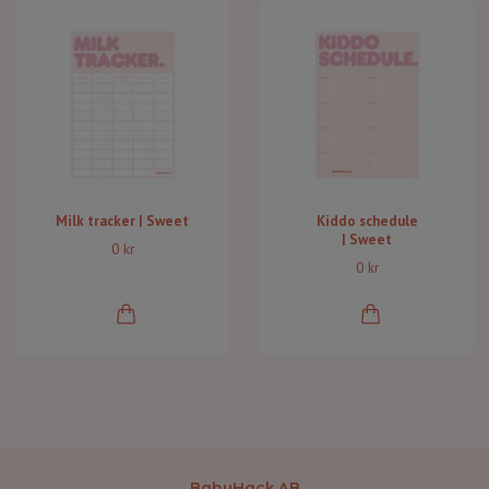
Milk tracker | Sweet
Kiddo schedule
| Sweet
0 kr
0 kr
BabyHack AB