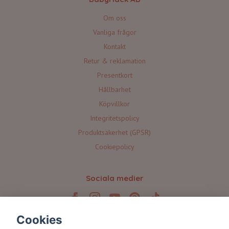
Om oss
Vanliga frågor
Kontakt
Retur & reklamation
Presentkort
Hållbarhet
Köpvillkor
Integritetspolicy
Produktsäkerhet (GPSR)
Cookiepolicy
Sociala medier
Cookies