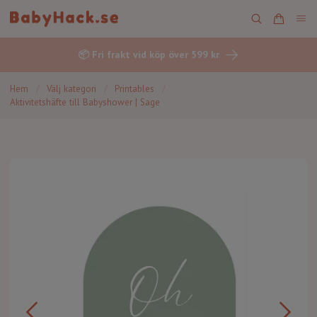
📦 Fri frakt vid köp över 599 kr
Hem
/
Välj kategori
/
Printables
/
Aktivitetshäfte till Babyshower | Sage