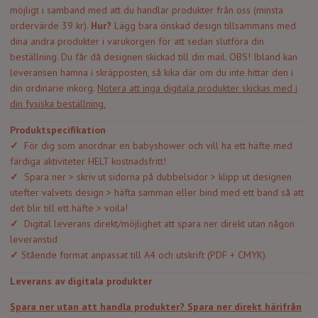
möjligt i samband med att du handlar produkter från oss (minsta
ordervärde 39 kr).
Hur?
Lägg bara önskad design tillsammans med
dina andra produkter i varukorgen för att sedan slutföra din
beställning. Du får då designen skickad till din mail. OBS! Ibland kan
leveransen hamna i skräpposten, så kika där om du inte hittar den i
din ordinarie inkorg.
Notera att inga digitala produkter skickas med i
din fysiska beställning.
Produktspecifikation
✓
För dig som anordnar en babyshower och vill ha ett häfte med
färdiga aktiviteter HELT kostnadsfritt!
✓
Spara ner > skriv ut sidorna på dubbelsidor > klipp ut designen
utefter valvets design > häfta samman eller bind med ett band så att
det blir till ett häfte > voila!
✓
Digital leverans direkt/möjlighet att spara ner direkt utan någon
leveranstid
✓
Stående format anpassat till A4 och utskrift (PDF + CMYK).
Leverans av digitala produkter
Spara ner utan att handla produkter?
Spara ner direkt härifrån