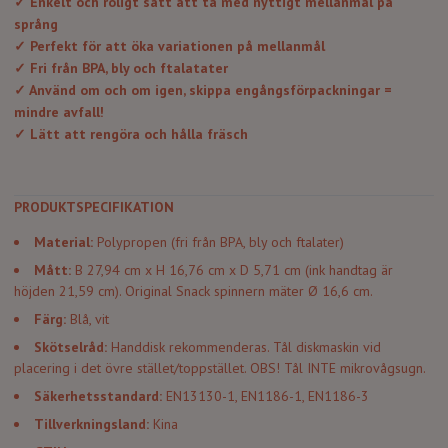
✓ Enkelt och roligt sätt att ta med nyttigt mellanmål på
språng
✓ Perfekt för att öka variationen på mellanmål
✓ Fri från BPA, bly och ftalatater
✓
Använd om och om igen, skippa engångsförpackningar =
mindre avfall!
✓ Lätt att rengöra och hålla fräsch
PRODUKTSPECIFIKATION
Materi
al:
Polypropen (fri från BPA, bly och ftalater)
Måt
t:
B 27,94 cm x H 16,76 cm x D 5,71 cm (ink handtag är
höjden 21,59 cm). Original Snack spinnern mäter Ø 16,6 cm.
Färg:
Blå, vit
Skötselråd:
Handdisk rekommenderas. Tål diskmaskin vid
placering i det övre stället/toppstället. OBS! Tål INTE mikrovågsugn.
Säkerhetsstandard:
EN13130-1, EN1186-1, EN1186-3
Tillverkningsland:
Kina