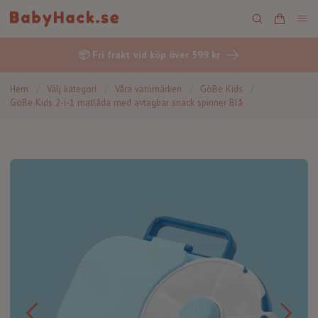
📦 Fri frakt vid köp över 599 kr
Hem
/
Välj kategori
/
Våra varumärken
/
GöBe Kids
/
GöBe Kids 2-i-1 matlåda med avtagbar snack spinner Blå