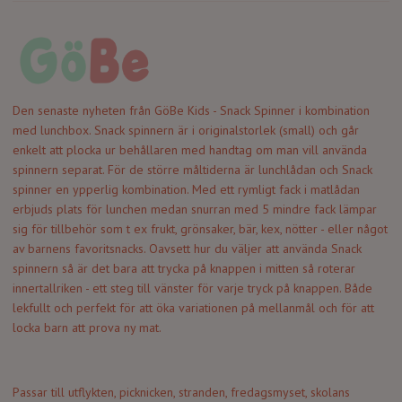
Den senaste nyheten från GöBe Kids - Snack Spinner i kombination
med lunchbox. Snack spinnern är i originalstorlek (small) och går
enkelt att plocka ur behållaren med handtag om man vill använda
spinnern separat. För de större måltiderna är lunchlådan och Snack
spinner en ypperlig kombination. Med ett rymligt fack i matlådan
erbjuds plats för lunchen medan snurran med 5 mindre fack lämpar
sig för tillbehör som t ex frukt, grönsaker, bär, kex, nötter - eller något
av barnens favoritsnacks. Oavsett hur du väljer att använda Snack
spinnern så är det bara att trycka på knappen i mitten så roterar
innertallriken - ett steg till vänster för varje tryck på knappen. Både
lekfullt och perfekt för att öka variationen på mellanmål och för att
locka barn att prova ny mat.
Passar till utflykten, picknicken, stranden, fredagsmyset, skolans