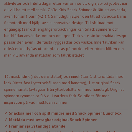
aktiviteter och friluftsdagar eller varför inte till dig själv på jobbet när
du vill ha ett mellanmål. GöBe Kids Snack Spinner är lätt att använda,
även för små barn (+2 år). Samtidigt hjälper den till att utveckla barns
finmotorik med hjälp av sin innovativa design. Till skillnad mot
engångspåsar och engångsförpackningar kan Snack spinnern och
lunchlådan användas om och om igen. Tack vare sin kompakta design
passar den även i de flesta ryggsäckar och väskor. Innertallriken kan
också enkelt lyftas ut och placeras på bordet eller picknickfilten om
man vill använda matlådan som tallrik istället.
Tål maskindisk (i det övre stället) och innehåller 1 st lunchlåda med
lock (sitter fast i ytterbehållaren med handtag), 1 st original Snack
spinner small (avtagbar från ytterbehållaren med handtag). Original
spinnern rymmer ca 0,6 dl i vardera fack. Se bilder för mer
inspiration på vad matlådan rymmer.
✓ Snacksa mer och spill mindre med Snack Spinner Lunchbox
✓ Matlåda med avtagbar original Snack Spinner
✓ Främjar självständigt ätande