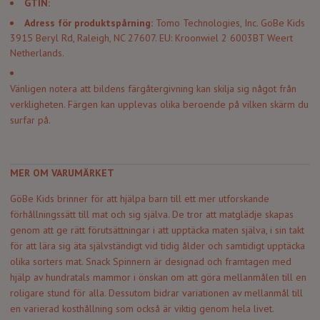
GTIN:
Adress för produktspårning:
Tomo Technologies, Inc. GoBe Kids
3915 Beryl Rd, Raleigh, NC 27607. EU: Kroonwiel 2 6003BT Weert
Netherlands.
Vänligen notera att bildens färgåtergivning kan skilja sig något från
verkligheten. Färgen kan upplevas olika beroende på vilken skärm du
surfar på.
MER OM VARUMÄRKET
GöBe Kids brinner för att hjälpa barn till ett mer utforskande
förhållningssätt till mat och sig själva. De tror att matglädje skapas
genom att ge rätt förutsättningar i att upptäcka maten själva, i sin takt
för att lära sig äta självständigt vid tidig ålder och samtidigt upptäcka
olika sorters mat. Snack Spinnern är designad och framtagen med
hjälp av hundratals mammor i önskan om att göra mellanmålen till en
roligare stund för alla. Dessutom bidrar variationen av mellanmål till
en varierad kosthållning som också är viktig genom hela livet.