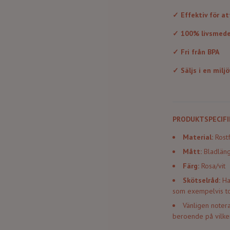
✓ Effektiv för at
✓ 100% livsmede
✓ Fri från BPA
✓ Säljs i en
miljö
PRODUKTSPECIFI
Material:
Rostf
Mått:
Bladlän
Färg:
Rosa/vit
Skötselråd:
Han
som exempelvis to
Vänligen notera
beroende på vilke