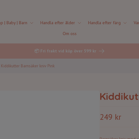
p | Baby | Barn
Handla efter ålder
Handla efter färg
Va
Om oss
📦 Fri frakt vid köp över 599 kr
Kiddikutter Barnsäker kniv Pink
Kiddikut
249 kr