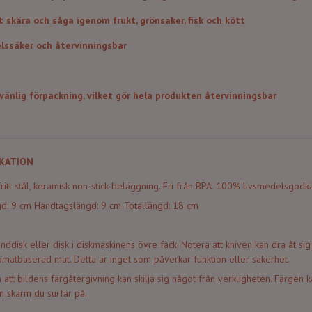
t skära och såga igenom frukt, grönsaker, fisk och kött
lssäker och återvinningsbar
vänlig förpackning, vilket gör hela produkten återvinningsbar
KATION
ritt stål, keramisk non-stick-beläggning. Fri från BPA. 100% livsmedelsgodk
gd: 9 cm Handtagslängd: 9 cm Totallängd: 18 cm
ddisk eller disk i diskmaskinens övre fack. Notera att kniven kan dra åt sig 
matbaserad mat. Detta är inget som påverkar funktion eller säkerhet.
 att bildens färgåtergivning kan skilja sig något från verkligheten. Färgen 
n skärm du surfar på.