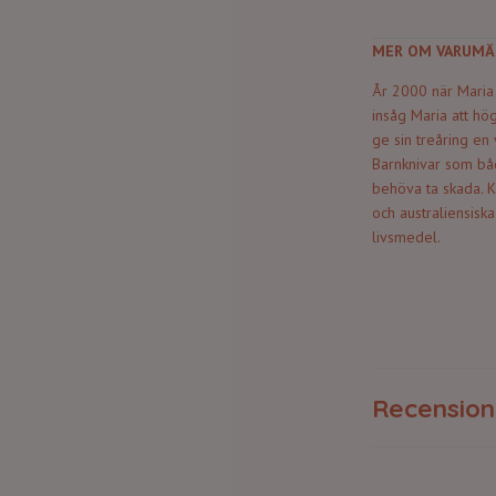
MER OM VARUMÄ
År 2000 när Maria 
insåg Maria att hö
ge sin treåring en
Barnknivar som båd
behöva ta skada. Ki
och australiensiska
livsmedel.
Recension