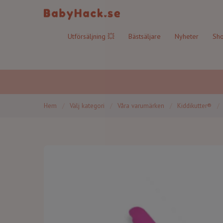
Utförsäljning 💥
Bästsäljare
Nyheter
Sho
Hem
/
Välj kategori
/
Våra varumärken
/
Kiddikutter®
/