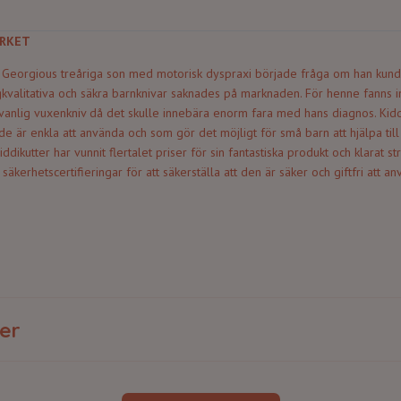
RKET
Georgious treåriga son med motorisk dyspraxi började fråga om han kunde h
gkvalitativa och säkra barnknivar saknades på marknaden. För henne fanns int
 vanlig vuxenkniv då det skulle innebära enorm fara med hans diagnos. Kidd
e är enkla att använda och som gör det möjligt för små barn att hjälpa till 
ddikutter har vunnit flertalet priser för sin fantastiska produkt och klarat st
 säkerhetscertifieringar för att säkerställa att den är säker och giftfri att 
er