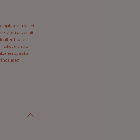
jälpa till i köket
e alternativet att
ikutter föddes!
i köket utan att
rikta europeiska
använda med