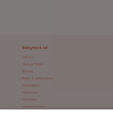
BabyHack AB
Om oss
Vanliga frågor
Kontakt
Retur & reklamation
Presentkort
Hållbarhet
Köpvillkor
Integritetspolicy