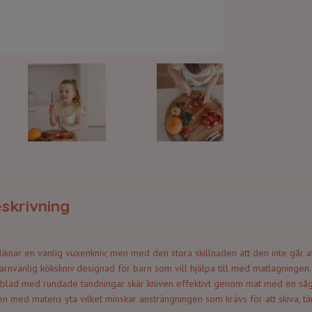
skrivning
liknar en vanlig vuxenkniv, men med den stora skillnaden att den inte går at
arnvänlig kökskniv designad för barn som vill hjälpa till med matlagningen. 
 blad med rundade tandningar skär kniven effektivt genom mat med en så
en med matens yta vilket minskar ansträngningen som krävs för att skiva, t