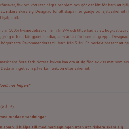
grönsaker, fisk och kött utan några problem och gör det lätt för barn att hjäl
att riskera skära sig. Designad för att skapa mer glädje och självsäkerhet i
hjälpa till.
iv är 100% livsmedelssäker, fri från BPA och tillverkad av ett högkvalitativt r
gning och ett lätt gjutet handtag som är lätt för barn att greppa. Designad
högerhänta. Rekommenderas till barn från 3 år+. En perfekt present att ge bo
skmaskinens övre fack. Notera: kniven kan dra åt sig färg av viss mat, som e
Detta är inget som påverkar funktion eller säkerhet.
food, not fingers"
(3 år +)
 med rundade tandningar
n som vill hjälpa till med matlagningen utan att riskera skära sig