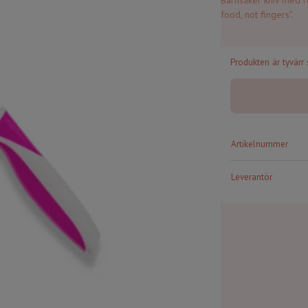
Barnsäker kniv med ro
food, not fingers".
Produkten är tyvärr s
Artikelnummer
Leverantör