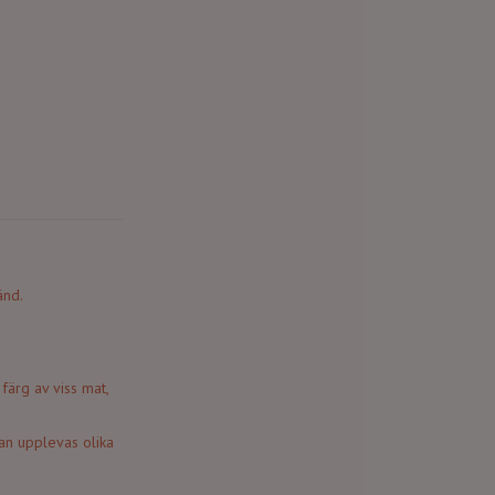
änd.
färg av viss mat,
kan upplevas olika