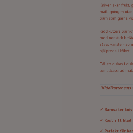
Kniven skär frukt, 
matlagningen utan 
barn som gärna vill 
Kiddikutters barnkn
med nonstick-beläg
såväl vänster- som 
hjälpreda i köket.
Tål att diskas i di
tomatbaserad mat. 
"Kiddikutter cuts 
✓ Barnsäker kniv 
✓ Rostfritt blad
✓ Perfekt för bar