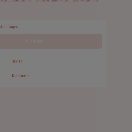
stfritt stålblad och rundade tandningar. "Kiddikutter cuts
lut i lager.
Ej i lager
30032
Kiddikutter