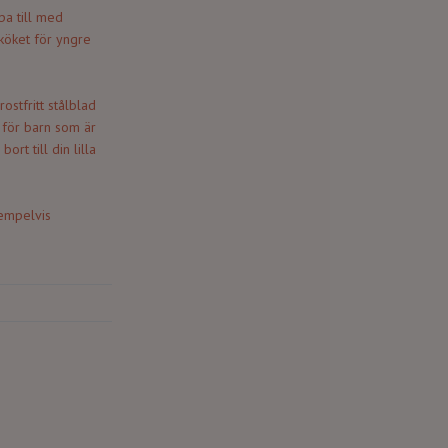
pa till med
 köket för yngre
ostfritt stålblad
 för barn som är
rt till din lilla
xempelvis