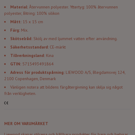
Material
: Återvunnen polyester. Yttertyg: 100% återvunnen
polyester, Bitring: 100% silikon
Mått:
15 x 15 cm
Färg:
Mix.
Skötselråd:
Skölj av med ljummet vatten efter användning.
Säkerhetsstandard
: CE-märkt
Tillverkningsland:
Kina
GTIN:
5715493491864
Adress för produktspårning:
LIEWOOD A/S, Blegdamsvej 124,
2100 Copenhagen, Denmark
Vänligen notera att bildens färgåtergivning kan skilja sig något
från verkligheten.
MER OM VARUMÄRKET
Liewood skapar stilrena och hållbara produkter för barn och bebisar