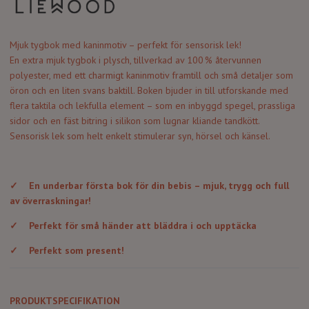
Mjuk tygbok med kaninmotiv – perfekt för sensorisk lek!
En extra mjuk tygbok i plysch, tillverkad av 100 % återvunnen
polyester, med ett charmigt kaninmotiv framtill och små detaljer som
öron och en liten svans baktill. Boken bjuder in till utforskande med
flera taktila och lekfulla element – som en inbyggd spegel, prassliga
sidor och en fäst bitring i silikon som lugnar kliande tandkött.
Sensorisk lek som helt enkelt stimulerar syn, hörsel och känsel.
✓
En underbar första bok för din bebis – mjuk, trygg och full
av överraskningar!
✓
Perfekt för små händer att bläddra i och upptäcka
✓
Perfekt som present!
PRODUKTSPECIFIKATION