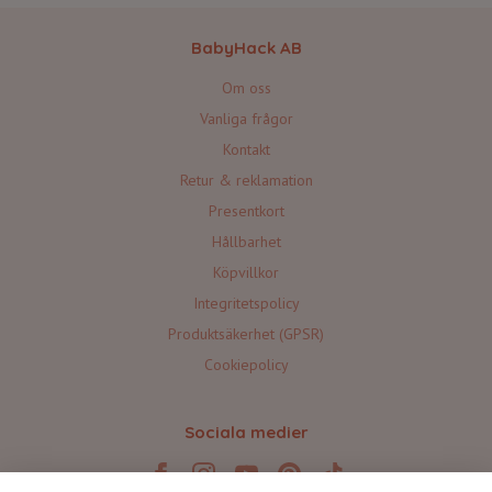
BabyHack AB
Om oss
Vanliga frågor
Kontakt
Retur & reklamation
Presentkort
Hållbarhet
Köpvillkor
Integritetspolicy
Produktsäkerhet (GPSR)
Cookiepolicy
Sociala medier