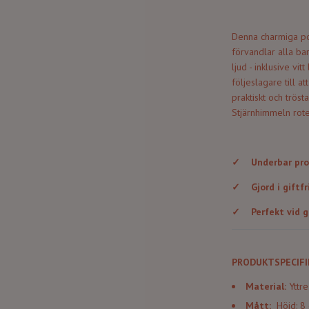
Denna charmiga por
förvandlar alla ba
ljud - inklusive v
följeslagare till 
praktiskt och trös
Stjärnhimmeln rote
✓
Underbar pro
✓
Gjord i giftfr
✓
Perfekt vid g
PRODUKTSPECIFI
Material:
Yttr
Mått:
Höjd: 8