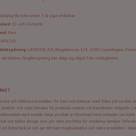
 lämplig till barn under 3 år pga smådelar.
ndard
: CE- och CA-märkt
land:
Kina
3491710
oduktspårning:
LIEWOOD A/S, Blegdamsvej 124, 2100 Copenhagen, Denm
 att bildens färgåtergivning kan skilja sig något från verkligheten.
RKET
lrena och hållbara produkter för barn och bebisar med fokus på nordisk d
a textilier och söta leksaker till praktiska matset och barnkläder, erbjuder
ktionalitet med estetik. Varje produkt är tillverkad med omtanke om både 
ial och tidlös design som gör dem perfekta för moderna familjer. Utforska
på BabyHack.se och ge ditt barn högkvalitativa och säkra produkter i skan