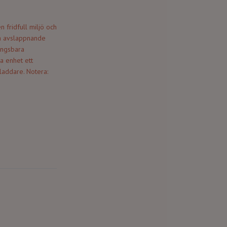
 fridfull miljö och
ta avslappnande
ningsbara
na enhet ett
laddare. Notera: