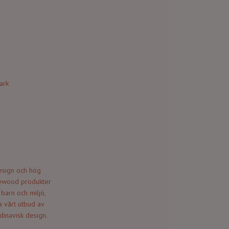
ark
esign och hög
 Liewood produkter
barn och miljö,
 vårt utbud av
dinavisk design.