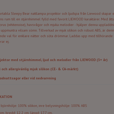
tabla Sleepy Bear nattlampa projektor och ljudspa från Liewood skapar en
rns rum till en stjärnhimmel fylld med favorit LIEWOOD karaktärer. Med åt
itt brus (whitenoise), havsvågor och mjuka melodier - hjälper denna uppladd
att uppmuntra vilsam sömn. Tillverkad av mjuk silikon och robust ABS, är den
tande val för enklare nätter och söta drömmar. Laddas upp med tillhörande 
rar ej.
jektor med stjärnhimmel, ljud och melodier från LIEWOOD (3+ år)
i och allergivänlig mjuk silikon (CE- & CA-märkt)
odnattsagor eller vid nedvarvning
KATION
e björnhölje: 100% silikon, inre belysningshölje: 100% ABS
 cm, bredd: 12,2 cm, längd: 17,7 cm.