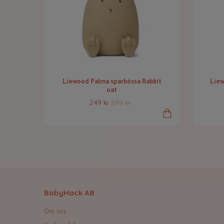
Liewood Palma sparbössa Rabbit
Liew
oat
249 kr
299 kr
BabyHack AB
Om oss