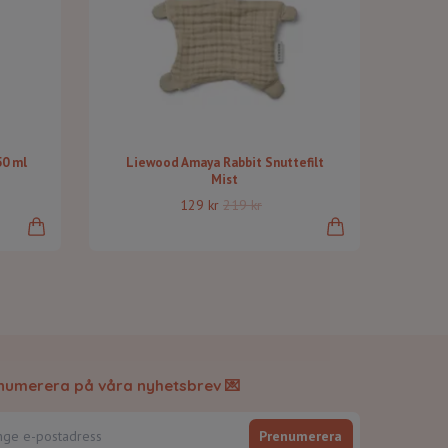
50 ml
Liewood Amaya Rabbit Snuttefilt
Mist
129 kr
219 kr
numerera på våra nyhetsbrev 💌
Prenumerera