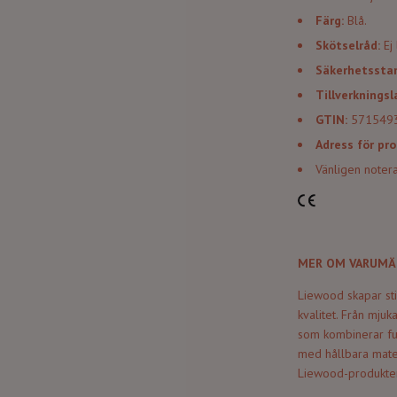
Färg:
Blå.
Skötselråd:
Ej
Säkerhetssta
Tillverknings
GTIN:
571549
Adress för pr
Vänligen notera
MER OM VARUMÄ
Liewood skapar sti
kvalitet. Från mjuk
som kombinerar fun
med hållbara mater
Liewood-produkter 