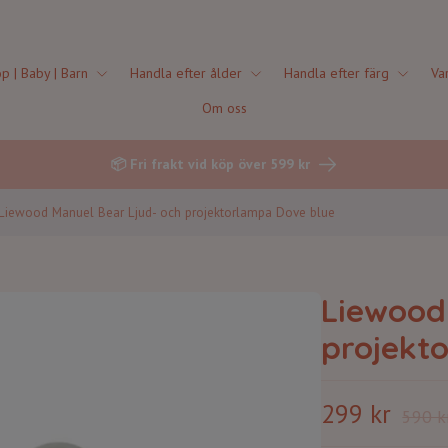
p | Baby | Barn
Handla efter ålder
Handla efter färg
Va
Om oss
📦 Fri frakt vid köp över 599 kr
Liewood Manuel Bear Ljud- och projektorlampa Dove blue
Liewood
projekt
299 kr
590 k