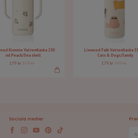
ood Kimmie Vattenflaska 250
Liewood Falk Vattenflaska 3
ml Peach/Sea shell
Cats & Dogs/Sandy
179 kr
329 kr
179 kr
359 kr
Sociala medier
Pre