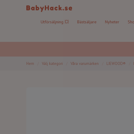
Utförsäljning 💥
Bästsäljare
Nyheter
Sho
Hem
/
Välj kategori
/
Våra varumärken
/
LIEWOOD®
/