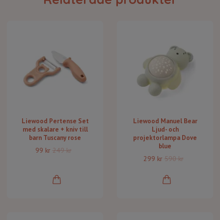
Liewood Pertense Set
Liewood Manuel Bear
med skalare + kniv till
Ljud- och
barn Tuscany rose
projektorlampa Dove
blue
99 kr
249 kr
299 kr
590 kr