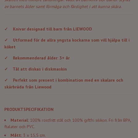
av barnets ålder samt förmåga och färdighet i att kunna skära.
✓
Knivar designad till barn från LIEWOOD
✓
Utformad för de allra yngsta kockarna som vill hjälpa till i
köket
✓
Rekommenderad ålder: 3+ år
✓
Tål att diskas i diskmaskin
✓
Perfekt som present i kombination med en skalare och
skärbräda från Liewood
PRODUKTSPECIFIKATION
Material:
100% rostfritt stål och 100% giftfri silikon. Fri från BPA,
ftalater och PVC.
Mått:
3 x 15,5 cm.