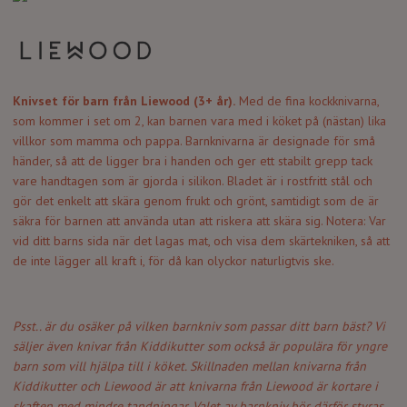
Knivset för barn från Liewood (3+ år).
Med de fina kockknivarna,
som kommer i set om 2, kan barnen vara med i köket på (nästan) lika
villkor som mamma och pappa. Barnknivarna är designade för små
händer, så att de ligger bra i handen och ger ett stabilt grepp tack
vare handtagen som är gjorda i silikon. Bladet är i rostfritt stål och
gör det enkelt att skära genom frukt och grönt, samtidigt som de är
säkra för barnen att använda utan att riskera att skära sig. Notera: Var
vid ditt barns sida när det lagas mat, och visa dem skärtekniken, så att
de inte lägger all kraft i, för då kan olyckor naturligtvis ske.
Psst.. är du osäker på vilken barnkniv som passar ditt barn bäst? Vi
säljer även knivar från
Kiddikutter
som också är populära för yngre
barn som vill hjälpa till i köket. Skillnaden mellan knivarna från
Kiddikutter och Liewood är att knivarna från Liewood är kortare i
skaften med mindre tandningar. Valet av barnkniv bör därför styras