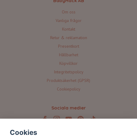
BabyHack AB
Om oss
Vanliga frågor
Kontakt
Retur & reklamation
Presentkort
Hållbarhet
Köpvillkor
Integritetspolicy
Produktsäkerhet (GPSR)
Cookiepolicy
Sociala medier
Cookies