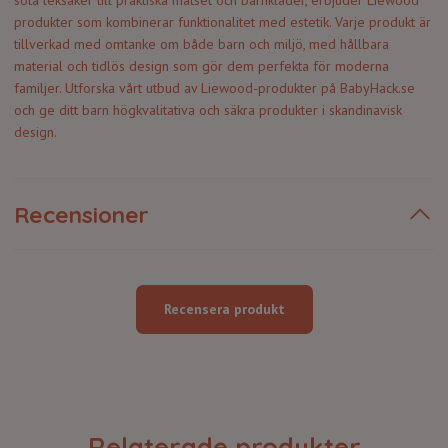
söta leksaker till praktiska matset och barnkläder, erbjuder Liewood
produkter som kombinerar funktionalitet med estetik. Varje produkt är
tillverkad med omtanke om både barn och miljö, med hållbara
material och tidlös design som gör dem perfekta för moderna
familjer. Utforska vårt utbud av Liewood-produkter på BabyHack.se
och ge ditt barn högkvalitativa och säkra produkter i skandinavisk
design.
Recensioner
Recensera produkt
Relaterade produkter