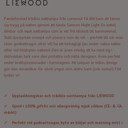
Pandaformad trådlös nattlampa från Liewood.
Få ditt barn att känna
sig trygg på natten genom att tända Samson Night Light. En enkel,
dimbar och mjuk nattlampa som är ett fint tillskott till barnrummet.
Ställ ljusstyrkan ovanpå och placera som du vill – perfekt till när man
läser godnattsagor, eller vill ha ett behagligt ljus under vakna nätter
eller vid blöjbyten nattetid. Den är även smidig att ha med sig i
skötväskan, tack vare den portabla och nätta designen. Även perfekt
under kvällspromenader i barnvagnen. Att lampan är tidlös design
gör den användbar för såväl yngre som äldre barn (och vuxna!). Fint
tycker vi!
✓
Uppladdningsbar och trådlös nattlampa från LIEWOOD
✓
Gjord i 100% giftfri och allergivänlig mjuk silikon (CE- & CA-
märkt)
✓
Perfekt vid godnattsagor, byte av blöjor och matning mitt i