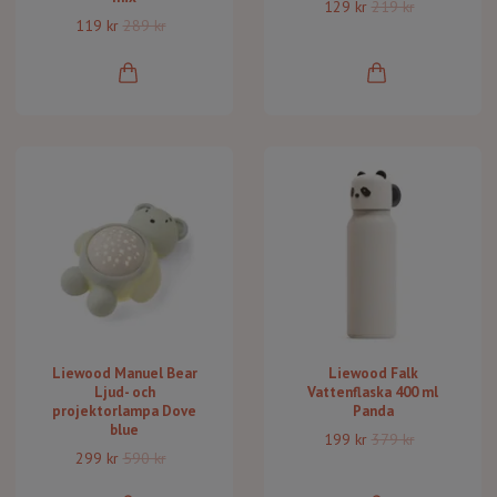
129 kr
219 kr
119 kr
289 kr
Liewood Manuel Bear
Liewood Falk
Ljud- och
Vattenflaska 400 ml
projektorlampa Dove
Panda
blue
199 kr
379 kr
299 kr
590 kr