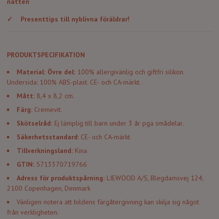
natten
✓
Presenttips till nyblivna föräldrar!
PRODUKTSPECIFIKATION
Material: Övre del:
100% allergivänlig och giftfri silikon.
Undersida: 100% ABS-plast. CE- och CA-märkt.
Mått:
8,4 x 8,2 cm.
Färg:
Cremevit.
Skötselråd:
Ej lämplig till barn under 3 år pga smådelar.
Säkerhetsstandard
: CE- och CA-märkt
Tillverkningsland:
Kina
GTIN:
5713370719766
Adress för produktspårning:
LIEWOOD A/S, Blegdamsvej 124,
2100 Copenhagen, Denmark
Vänligen notera att bildens färgåtergivning kan skilja sig något
från verkligheten.