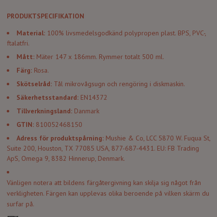
PRODUKTSPECIFIKATION
Material:
100% livsmedelsgodkänd polypropen plast. BPS, PVC-,
ftalatfri.
Mått:
Mäter 147 x 186mm. Rymmer totalt
500 ml.
Färg:
Rosa.
Skötselråd:
Tål mikrovågsugn och rengöring i diskmaskin.
Säkerhetsstandard:
EN14372
Tillverkningsland:
Danmark
GTIN:
810052468150
Adress för produktspårning:
Mushie & Co, LCC 5870 W. Fuqua St,
Suite 200, Houston, TX 77085 USA, 877-687-4431. EU: FB Trading
ApS, Omega 9, 8382 Hinnerup, Denmark.
Vänligen notera att bildens färgåtergivning kan skilja sig något från
verkligheten. Färgen kan upplevas olika beroende på vilken skärm du
surfar på.