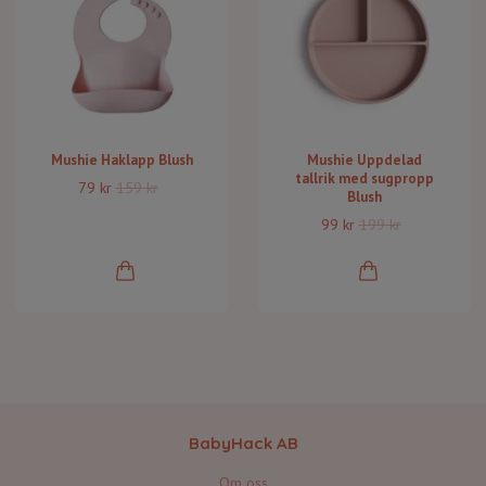
Mushie Haklapp Blush
Mushie Uppdelad
tallrik med sugpropp
79 kr
159 kr
Blush
99 kr
199 kr
BabyHack AB
Om oss