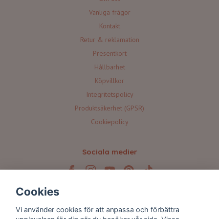
Vanliga frågor
Kontakt
Retur & reklamation
Presentkort
Hållbarhet
Köpvillkor
Integritetspolicy
Produktsäkerhet (GPSR)
Cookiepolicy
Sociala medier
Cookies
Prenumerera på våra nyhetsbrev 💌
Vi använder cookies för att anpassa och förbättra