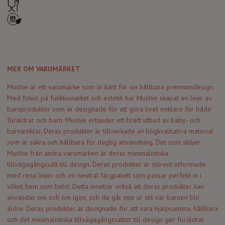
MER OM VARUMÄRKET
Mushie är ett varumärke som är känt för sin hållbara premiumdesign.
Med fokus på funktionalitet och estetik har Mushie skapat en linje av
barnprodukter som är designade för att göra livet enklare för både
föräldrar och barn. Mushie erbjuder ett brett utbud av baby- och
barnartiklar. Deras produkter är tillverkade av högkvalitativa material
som är säkra och hållbara för daglig användning. Det som skiljer
Mushie från andra varumärken är deras minimalistiska
tillvägagångssätt till design. Deras produkter är stilrent utformade
med rena linjer och en neutral färgpalett som passar perfekt in i
vilket hem som helst. Detta innebär också att deras produkter kan
användas om och om igen, och de går inte ur stil när barnen blir
äldre. Deras produkter är designade för att vara hjälpsamma, hållbara
och det minimalistiska tillvägagångssättet till design ger föräldrar