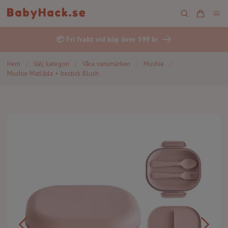
📦 Fri frakt vid köp över 599 kr
Hem
/
Välj kategori
/
Våra varumärken
/
Mushie
/
Mushie Matlåda + bestick Blush