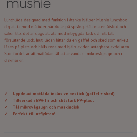
Lunchlåda designad med funktion i åtanke hjälper Mushie lunchbox
dig att ta med måltider när du är på språng. Håll maten åtskild och
säker tills det är dags att äta med inbyggda fack och ett tätt
förslutande lock. Inuti lådan hittar du en gaffel och sked som enkelt
låses på plats och hålls rena med hjälp av den avtagbara avdelaren.
Stor fördel är att matlådan tål att användas i mikrovågsugn och i
diskmaskin.
✓
Uppdelad matlåda inklusive bestick (gaffel + sked)
✓
Tillverkad i BPA-fri och slitstark PP-plast
✓
Tål mikrovågsugn och maskindisk
✓
Perfekt till utflykten!