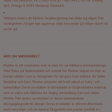
Suite 200, Houston, TX 77085 USA, 877-687-4431. EU: FB Trading
ApS, Omega 9, 8382 Hinnerup, Denmark.
Vänligen notera att bildens färgåtergivning kan skilja sig något från
verkligheten. Färgen kan upplevas olika beroende på vilken skärm du
surfar på.
MER OM VARUMÄRKET
Mushie är ett varumärke som är känt för sin hållbara premiumdesign.
Med fokus på funktionalitet och estetik har Mushie skapat en linje av
barnprodukter som är designade för att göra livet enklare för både
föräldrar och barn. Mushie erbjuder ett brett utbud av baby- och
barnartiklar. Deras produkter är tillverkade av högkvalitativa material
som är säkra och hållbara för daglig användning. Det som skiljer
Mushie från andra varumärken är deras minimalistiska
tillvägagångssätt till design. Deras produkter är stilrent utformade
med rena linjer och en neutral färgpalett som passar perfekt in i