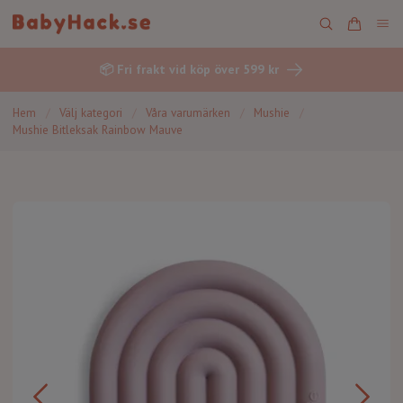
📦 Fri frakt vid köp över 599 kr
Hem
/
Välj kategori
/
Våra varumärken
/
Mushie
/
Mushie Bitleksak Rainbow Mauve