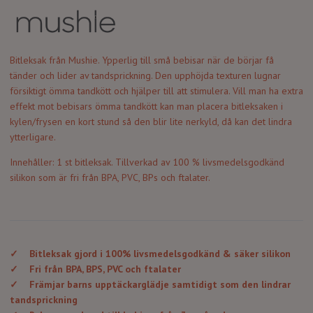
Bitleksak från Mushie. Ypperlig till små bebisar när de börjar få
tänder och lider av tandsprickning. Den upphöjda texturen lugnar
försiktigt ömma tandkött och hj
älper till att stimulera. V
ill man ha extra
effekt mot bebisars ömma tandkött kan man placera bitleksaken i
kylen/frysen en kort stund så den blir lite nerkyld, då kan det lindra
ytterligare.
Innehåller: 1 st bitleksak. Tillverkad av 100 % livsmedelsgodkänd
silikon som är fri från BPA, PVC, BPs och ftalater.
✓
Bitleksak gjord i 100% livsmedelsgodkänd & säker silikon
✓
Fri från BPA, BPS, PVC och ftalater
✓
Främjar barns upptäckarglädje samtidigt som den lindrar
tandsprickning