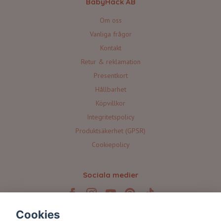
BabyHack AB
Om oss
Vanliga frågor
Kontakt
Retur & reklamation
Presentkort
Hållbarhet
Köpvillkor
Integritetspolicy
Produktsäkerhet (GPSR)
Cookiepolicy
Sociala medier
Cookies