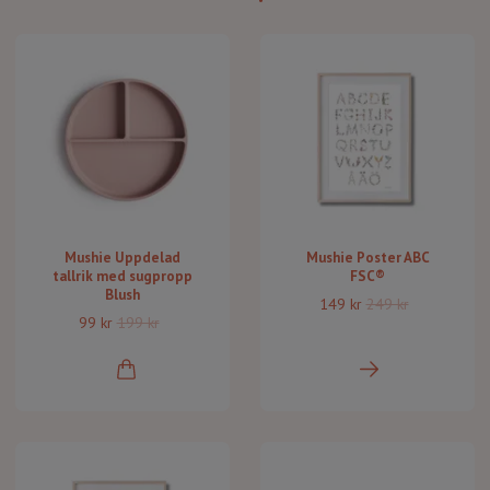
Mushie Uppdelad
Mushie Poster ABC
tallrik med sugpropp
FSC®
Blush
149 kr
249 kr
99 kr
199 kr