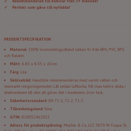
✓
Rekommenderad till bebisar från 3+ månader
✓
Perfekt som gåva till nyfödda!
PRODUKTSPECIFIKATION
Material:
100% livsmedelsgodkänd silikon fri från BPA, PVC, BPS
och ftalater.
Mått:
6.85 x 8.55 x .63cm
Färg:
Lila
Skötselråd:
Handdisk rekommenderas med varmt vatten och
skonsamt rengöringsmedel. Låt sedan lufttorka. Vill man hellre diska i
diskmaskinen tål den att göras det i maskinens övre fack.
Säkerhetsstandard:
EN 71-1, 71-2, 71-3
Tillverkningsland:
Kina
GTIN:
810052461052
Adress för produktspårning:
Mushie & Co, LCC 5870 W. Fuqua St,