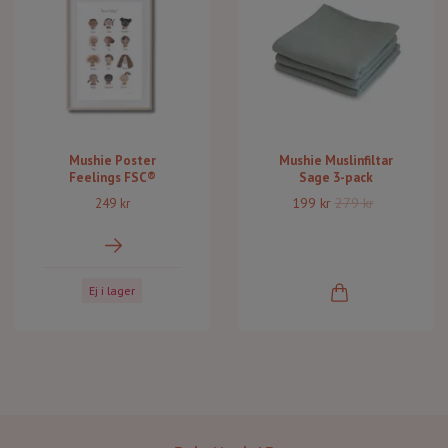
Mushie Poster
Mushie Muslinfiltar
Feelings FSC®
Sage 3-pack
199 kr
279 kr
249 kr
Ej i lager