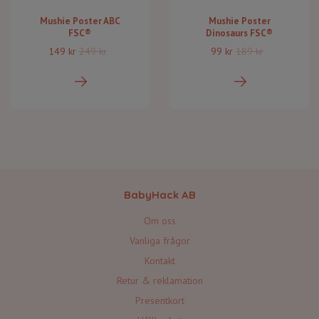
Mushie Poster ABC
Mushie Poster
FSC®
Dinosaurs FSC®
149 kr
249 kr
99 kr
189 kr
BabyHack AB
Om oss
Vanliga frågor
Kontakt
Retur & reklamation
Presentkort