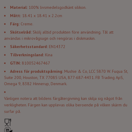
Material:
100% livsmedelsgodkänt silikon.
Mått:
18.41 x 18.41 x 2.2cm
Färg:
Creme.
Skötselråd:
Skölj alltid produkten före användning. Tål att
användas i mikrovågsugn och rengöras i diskmaskin.
Säkerhetsstandard:
EN14372
Tillverkningsland:
Kina
GTIN:
810052467467
Adress för produktspårning:
Mushie & Co, LCC 5870 W. Fuqua St,
Suite 200, Houston, TX 77085 USA, 877-687-4431. FB Trading ApS,
Omega 9, 8382 Hinnerup, Denmark.
Vänligen notera att bildens färgåtergivning kan skilja sig något från
verkligheten. Färgen kan upplevas olika beroende på vilken skärm du
surfar på.