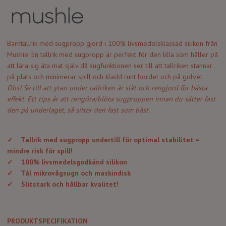
Barntallrik med sugpropp gjord i 100% livsmedelsklassad silikon från
Mushie. En tallrik med sugpropp är perfekt för den lilla som håller på
att lära sig äta mat själv då s
ugfunktionen ser till att tallriken stannar
på plats och minimerar spill och kladd runt bordet och på golvet.
Obs! Se till att ytan under tallriken är slät och rengjord för bästa
effekt. Ett tips är att rengöra/blöta sugproppen innan du sätter fast
den på underlaget, så sitter den fast som bäst.
✓
Tallrik med sugpropp undertill för optimal stabilitet =
mindre risk för spill!
✓
100% livsmedelsgodkänd silikon
✓
Tål mikrovågsugn och maskindisk
✓
Slitstark och hållbar kvalitet!
PRODUKTSPECIFIKATION