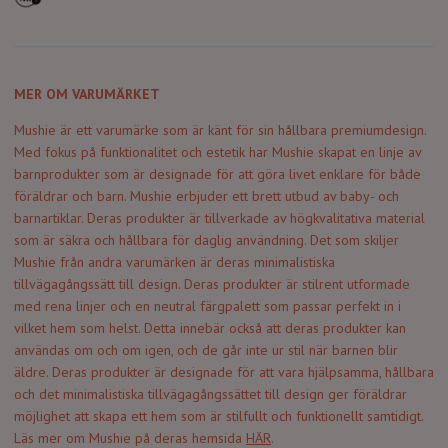
MER OM VARUMÄRKET
Mushie är ett varumärke som är känt för sin hållbara premiumdesign.
Med fokus på funktionalitet och estetik har Mushie skapat en linje av
barnprodukter som är designade för att göra livet enklare för både
föräldrar och barn. Mushie erbjuder ett brett utbud av baby- och
barnartiklar. Deras produkter är tillverkade av högkvalitativa material
som är säkra och hållbara för daglig användning. Det som skiljer
Mushie från andra varumärken är deras minimalistiska
tillvägagångssätt till design. Deras produkter är stilrent utformade
med rena linjer och en neutral färgpalett som passar perfekt in i
vilket hem som helst. Detta innebär också att deras produkter kan
användas om och om igen, och de går inte ur stil när barnen blir
äldre. Deras produkter är designade för att vara hjälpsamma, hållbara
och det minimalistiska tillvägagångssättet till design ger föräldrar
möjlighet att skapa ett hem som är stilfullt och funktionellt samtidigt.
Läs mer om Mushie på deras hemsida
HÄR
.