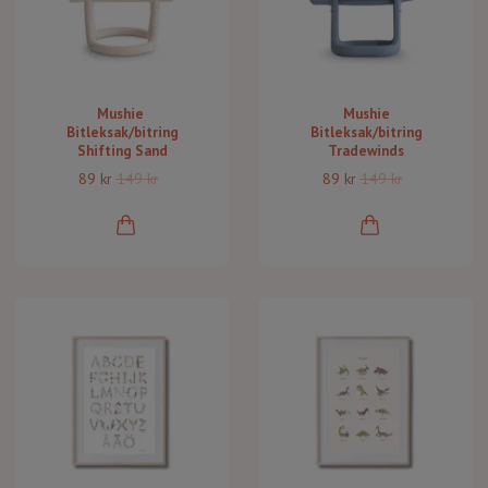
Mushie ​​
Mushie
Bitleksak/bitring
Bitleksak/bitring
Shifting Sand
Tradewinds
89 kr
149 kr
89 kr
149 kr