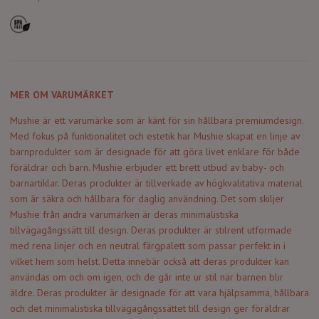
MER OM VARUMÄRKET
Mushie är ett varumärke som är känt för sin hållbara premiumdesign.
Med fokus på funktionalitet och estetik har Mushie skapat en linje av
barnprodukter som är designade för att göra livet enklare för både
föräldrar och barn. Mushie erbjuder ett brett utbud av baby- och
barnartiklar. Deras produkter är tillverkade av högkvalitativa material
som är säkra och hållbara för daglig användning. Det som skiljer
Mushie från andra varumärken är deras minimalistiska
tillvägagångssätt till design. Deras produkter är stilrent utformade
med rena linjer och en neutral färgpalett som passar perfekt in i
vilket hem som helst. Detta innebär också att deras produkter kan
användas om och om igen, och de går inte ur stil när barnen blir
äldre. Deras produkter är designade för att vara hjälpsamma, hållbara
och det minimalistiska tillvägagångssättet till design ger föräldrar