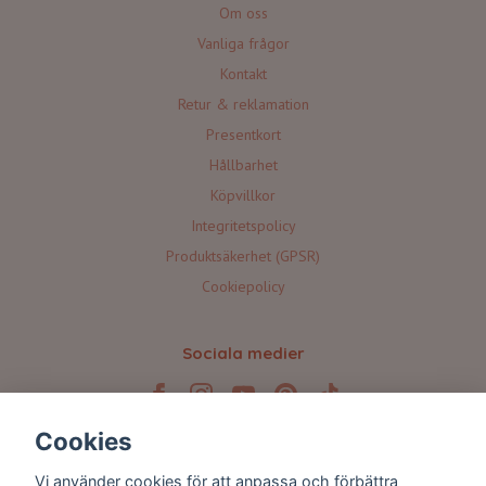
Om oss
Vanliga frågor
Kontakt
Retur & reklamation
Presentkort
Hållbarhet
Köpvillkor
Integritetspolicy
Produktsäkerhet (GPSR)
Cookiepolicy
Sociala medier
Cookies
Prenumerera på våra nyhetsbrev 💌
Vi använder cookies för att anpassa och förbättra