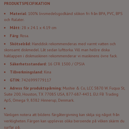
PRODUKTSPECIFIKATION
Material:
100% livsmedelsgodkänd silikon fri från BPA, PVC, BPS
och ftalater.
Mått:
28 x 24.1 x 4.19 cm
Färg:
Rosa.
Skötselråd:
Handdisk rekommenderas med varmt vatten och
skonsamt diskmedel. Låt sedan lufttorka. Vill man hellre diska
haklappen i diskmaskinen rekommenderar vi maskinens övre fack.
Säkerhetsstandard:
16 CFR 1500 / CPSIA
Tillverkningsland:
Kina
GTIN:
7426999779117
Adress för produktspårning:
Mushie & Co, LCC 5870 W. Fuqua St,
Suite 200, Houston, TX 77085 USA, 877-687-4431. EU: FB Trading
ApS, Omega 9, 8382 Hinnerup, Denmark.
Vänligen notera att bildens färgåtergivning kan skilja sig något från
verkligheten. Färgen kan upplevas olika beroende på vilken skärm du
surfar på.