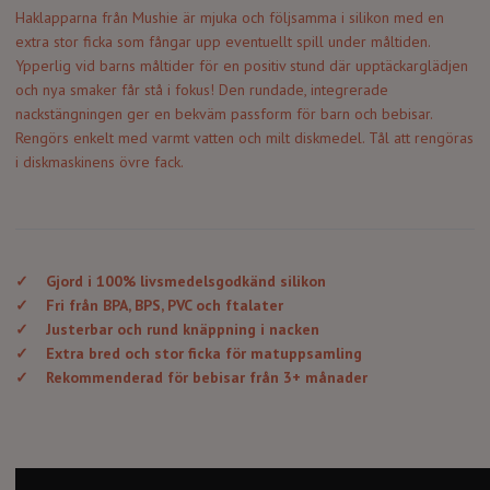
Haklapparna från Mushie är mjuka och följsamma i silikon med en
extra stor ficka som fångar upp eventuellt spill under måltiden.
Ypperlig vid barns måltider för en positiv stund där upptäckarglädjen
och nya smaker får stå i fokus! Den rundade, integrerade
nackstängningen ger en bekväm passform för barn och bebisar.
Rengörs enkelt med varmt vatten och milt diskmedel. Tål att rengöras
i diskmaskinens övre fack.
✓
Gjord i 100% livsmedelsgodkänd silikon
✓
Fri från BPA, BPS, PVC och ftalater
✓
Justerbar och rund knäppning i nacken
✓
Extra bred och stor ficka för matuppsamling
✓
Rekommenderad för bebisar från 3+ månader