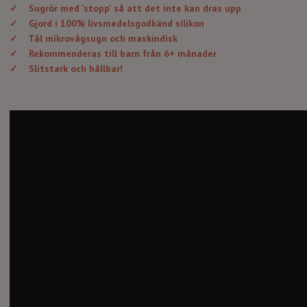
✓
Sugrör med 'stopp' så att det inte kan dras upp
✓
Gjord i 100% livsmedelsgodkänd silikon
✓
Tål mikrovågsugn och maskindisk
✓
Rekommenderas till barn från 6+ månader
✓
Slitstark och hållbar!