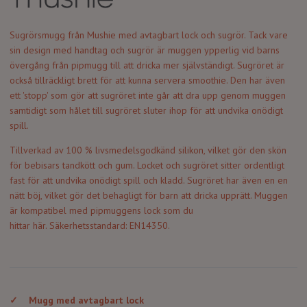
Sugrörsmugg från Mushie med avtagbart lock och sugrör. Tack vare
sin design med handtag och sugrör är muggen ypperlig vid
barns
övergång från pipmugg till att dricka mer självständigt. Sugröret är
också tillräckligt brett för att kunna servera smoothie. Den har även
ett 'stopp' som gör att sugröret inte går att dra upp genom muggen
samtidigt som hålet till sugröret sluter ihop för att undvika onödigt
spill.
Tillverkad av 100 % livsmedelsgodkänd silikon, vilket gör den skön
för bebisars tandkött och gum. Locket och sugröret sitter ordentligt
fast för att undvika onödigt spill och kladd. Sugröret har även en en
nätt böj, vilket gör det behagligt för barn att dricka upprätt. Muggen
är kompatibel med pipmuggens lock som du
hittar
här
.
Säkerhetsstandard: EN14350.
✓
Mugg med avtagbart lock