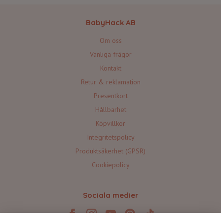
BabyHack AB
Om oss
Vanliga frågor
Kontakt
Retur & reklamation
Presentkort
Hållbarhet
Köpvillkor
Integritetspolicy
Produktsäkerhet (GPSR)
Cookiepolicy
Sociala medier