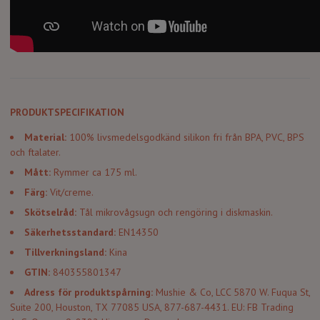
PRODUKTSPECIFIKATION
Material:
100% livsmedelsgodkänd silikon fri från BPA, PVC, BPS
och ftalater.
Mått:
Rymmer ca 175 ml.
Färg:
Vit/creme.
Skötselråd:
Tål mikrovågsugn och rengöring i diskmaskin.
Säkerhetsstandard:
EN14350
Tillverkningsland:
Kina
GTIN:
840355801347
Adress för produktspårning:
Mushie & Co, LCC 5870 W. Fuqua St,
Suite 200, Houston, TX 77085 USA, 877-687-4431. EU: FB Trading