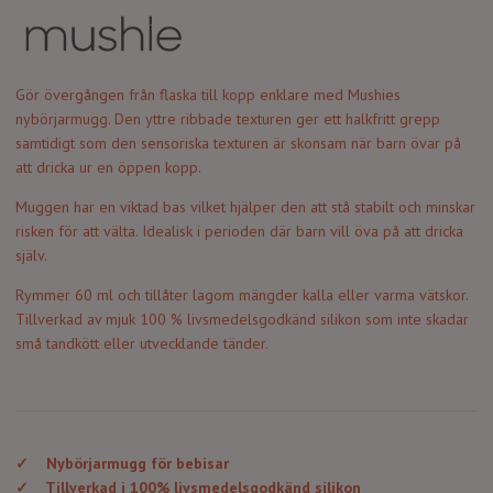
Gör övergången från flaska till kopp enklare med Mushies
nybörjarmugg. Den yttre ribbade texturen ger ett halkfritt grepp
samtidigt som den sensoriska texturen är skonsam när barn övar på
att dricka ur en öppen kopp.
Muggen har en viktad bas vilket hjälper den att stå stabilt och minskar
risken för att välta. Idealisk i perioden där barn vill öva på att dricka
själv.
Rymmer 60 ml och tillåter lagom mängder kalla eller varma vätskor.
Tillverkad av mjuk 100 % livsmedelsgodkänd silikon som inte skadar
små tandkött eller utvecklande tänder.
✓
Nybörjarmugg för bebisar
✓
Tillverkad i 100% livsmedelsgodkänd silikon