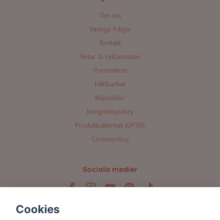
Om oss
Vanliga frågor
Kontakt
Retur & reklamation
Presentkort
Hållbarhet
Köpvillkor
Integritetspolicy
Produktsäkerhet (GPSR)
Cookiepolicy
Sociala medier
Cookies