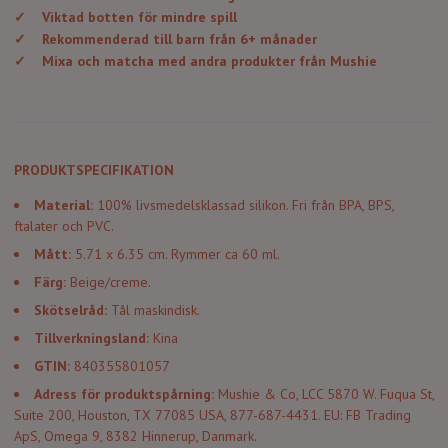
✓
Viktad botten för mindre spill
✓
Rekommenderad till barn från 6+ månader
✓
Mixa och matcha med andra produkter från Mushie
PRODUKTSPECIFIKATION
Material:
100% livsmedelsklassad silikon. Fri från BPA, BPS,
ftalater och PVC.
Mått:
5.71 x 6.35 cm. Rymmer ca 60 ml.
Färg:
Beige/creme.
Skötselråd:
Tål maskindisk.
Tillverkningsland:
Kina
GTIN:
840355801057
Adress för produktspårning:
Mushie & Co, LCC 5870 W. Fuqua St,
Suite 200, Houston, TX 77085 USA, 877-687-4431. EU: FB Trading
ApS, Omega 9, 8382 Hinnerup, Danmark.