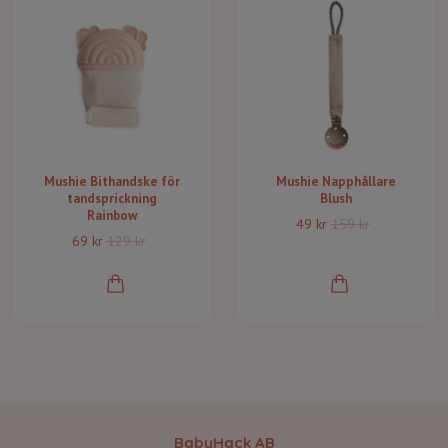
Mushie Bithandske för
Mushie Napphållare
tandsprickning
Blush
Rainbow
49 kr
159 kr
69 kr
129 kr
BabyHack AB