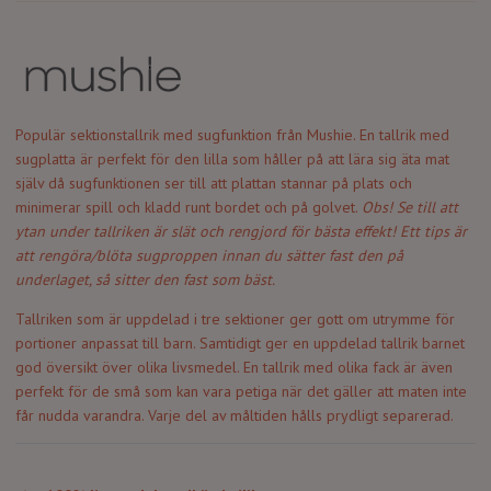
Populär sektionstallrik med sugfunktion från Mushie. En tallrik med
sugplatta är perfekt för den lilla som håller på att lära sig äta mat
själv då s
ugfunktionen ser till att plattan stannar på plats och
minimerar spill och kladd runt bordet och på golvet.
Obs! Se till att
ytan under tallriken är slät och rengjord för bästa effekt!
Ett tips är
att rengöra/blöta sugproppen innan du sätter fast den på
underlaget, så sitter den fast som bäst.
Tallriken som är uppdelad i tre sektioner ger gott om utrymme för
portioner anpassat till barn. Samtidigt ger en uppdelad tallrik barnet
god översikt över olika livsmedel. En tallrik med olika fack är även
perfekt för de små som kan vara petiga när det gäller att maten inte
får nudda varandra. Varje del av måltiden hålls prydligt separerad.