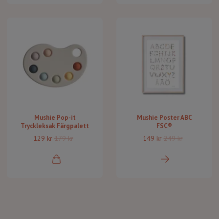
Mushie Pop-it
Mushie Poster ABC
Tryckleksak Färgpalett
FSC®
129 kr
179 kr
149 kr
249 kr