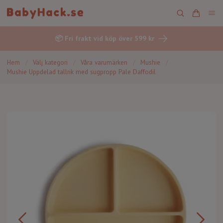
📦 Fri frakt vid köp över 599 kr
Hem
/
Välj kategori
/
Våra varumärken
/
Mushie
/
Mushie Uppdelad tallrik med sugpropp Pale Daffodil