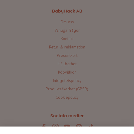
BabyHack AB
Om oss
Vanliga frågor
Kontakt
Retur & reklamation
Presentkort
Hållbarhet
Köpvillkor
Integritetspolicy
Produktsäkerhet (GPSR)
Cookiepolicy
Sociala medier