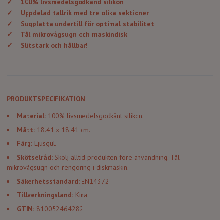
✓
100% livsmedelsgodkänd silikon
✓
Uppdelad tallrik med tre olika sektioner
✓
Sugplatta undertill för optimal stabilitet
✓
Tål mikrovågsugn och maskindisk
✓
Slitstark och hållbar!
PRODUKTSPECIFIKATION
Material:
100% livsmedelsgodkänt silikon.
Mått:
18.41 x 18.41 cm.
Färg:
Ljusgul.
Skötselråd:
Skölj alltid produkten före användning. Tål
mikrovågsugn och rengöring i diskmaskin.
Säkerhetsstandard:
EN14372
Tillverkningsland:
Kina
GTIN:
810052464282